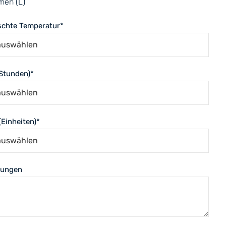
men (L)
chte Temperatur
*
Stunden)
*
Einheiten)
*
ungen