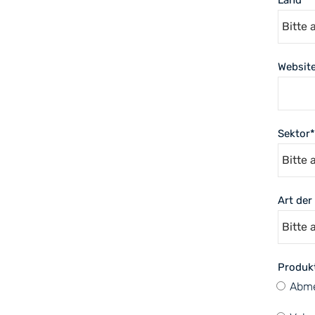
Websit
Sektor
*
Art der
Produk
Abme