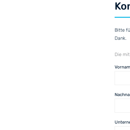
Ko
Bitte f
Dank.
Die mi
Vornam
Nachn
Untern