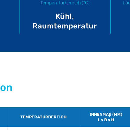
Temperaturbereich (ºC)
Lüc
Kühl,
Raumtemperatur
ion
INNENMAβ (MM)
TEMPERATURBEREICH
L x B x H