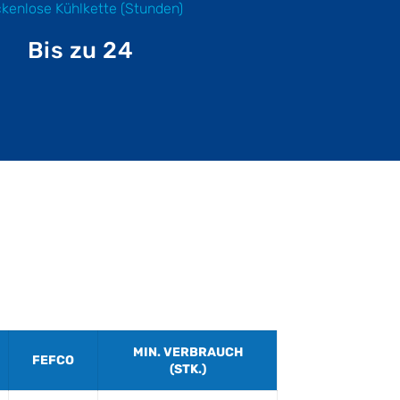
kenlose Kühlkette (Stunden)
B
is zu 24
MIN. VERBRAUCH
FEFCO
(STK.)