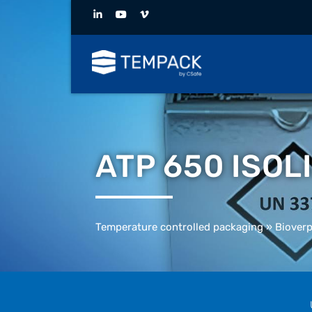
ATP 650 ISOL
Temperature controlled packaging
»
Biover