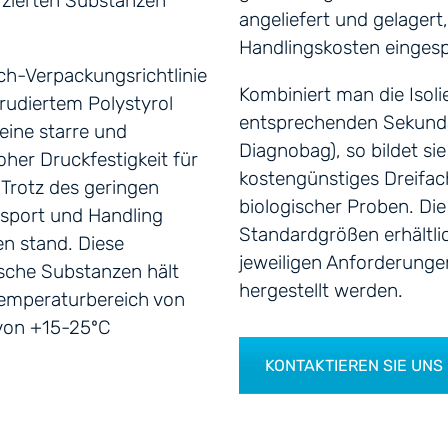
izierten Substanzen
angeliefert und gelagert
Handlingskosten einges
h-Verpackungsrichtlinie
Kombiniert man die Isol
trudiertem Polystyrol
entsprechenden Sekund
eine starre und
Diagnobag), so bildet si
her Druckfestigkeit für
kostengünstiges Dreifac
Trotz des geringen
biologischer Proben. Die
nsport und Handling
Standardgrößen erhältlic
n stand. Diese
jeweiligen Anforderung
ische Substanzen hält
hergestellt werden.
emperaturbereich von
 von +15-25ºC
KONTAKTIEREN SIE UNS