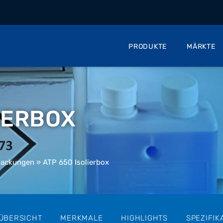
PRODUKTE
MÄRKTE
IERBOX
packungen
»
ATP 650 Isolierbox
ÜBERSICHT
MERKMALE
HIGHLIGHTS
SPEZIFIK