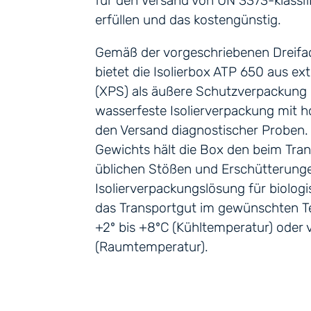
für den Versand von UN 3373-klassif
erfüllen und das kostengünstig.
Gemäß der vorgeschriebenen Dreifac
bietet die Isolierbox ATP 650 aus ex
(XPS) als äußere Schutzverpackung 
wasserfeste Isolierverpackung mit ho
den Versand diagnostischer Proben. 
Gewichts hält die Box den beim Tra
üblichen Stößen und Erschütterunge
Isolierverpackungslösung für biolog
das Transportgut im gewünschten T
+2º bis +8ºC (Kühltemperatur) oder
(Raumtemperatur).